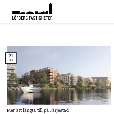
Skip
to
content
21
sep
Mer att längta till på Färjestad