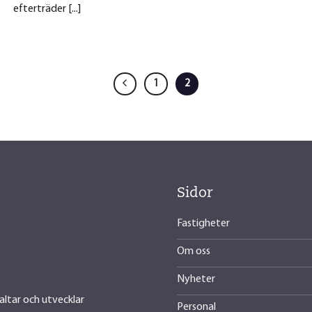
efterträder [...]
1
2
Sidor
Fastigheter
Om oss
Nyheter
altar och utvecklar
Personal